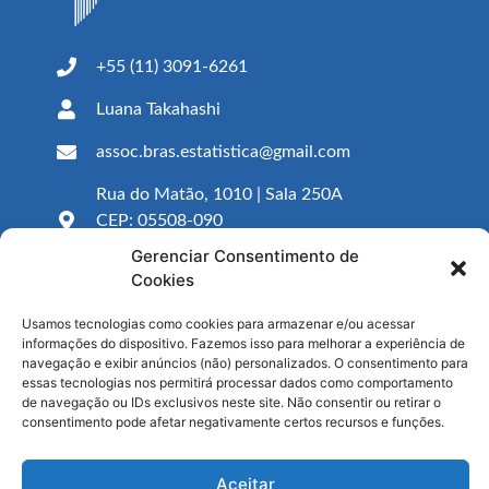
+55 (11) 3091-6261
Luana Takahashi
assoc.bras.estatistica@gmail.com
Rua do Matão, 1010 | Sala 250A
CEP: 05508-090
São Paulo – SP
Gerenciar Consentimento de
Cookies
Segunda à Sexta, das 8h às 11h e das 13h às
16h
Usamos tecnologias como cookies para armazenar e/ou acessar
informações do dispositivo. Fazemos isso para melhorar a experiência de
navegação e exibir anúncios (não) personalizados. O consentimento para
Área restrita para associados:
essas tecnologias nos permitirá processar dados como comportamento
de navegação ou IDs exclusivos neste site. Não consentir ou retirar o
consentimento pode afetar negativamente certos recursos e funções.
Acessar
Aceitar