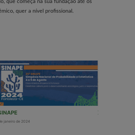
odo, que começa na sua fundação até os
ico, quer a nível profissional.
SINAPE
XVIII Escola 
de janeiro de 2024
20 de novembro d