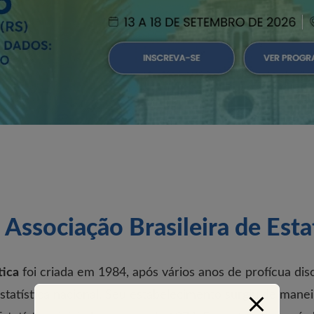
 Associação Brasileira de Estat
tica
foi criada em 1984, após vários anos de profícua dis
atística nacional. Seu estabelecimento surgiu de maneira