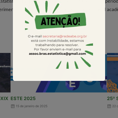
statística, iniciados no ano de 1974. Durante este perí
perimentou um acentuado crescimento, quer a nível acadêm
Notícias
-XIX
ESTE 2025
25º 
15 de janeiro de 2025
22 