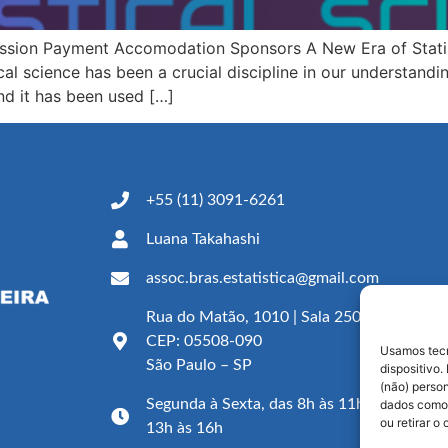
ssion Payment Accomodation Sponsors A New Era of Statis
cal science has been a crucial discipline in our understandin
and it has been used […]
+55 (11) 3091-6261
Luana Takahashi
assoc.bras.estatistica@gmail.com
Rua do Matão, 1010 | Sala 250A
CEP: 05508-090
Usamos tecn
São Paulo – SP
dispositivo
(não) perso
Segunda à Sexta, das 8h às 11h e das
dados como 
ou retirar 
13h às 16h